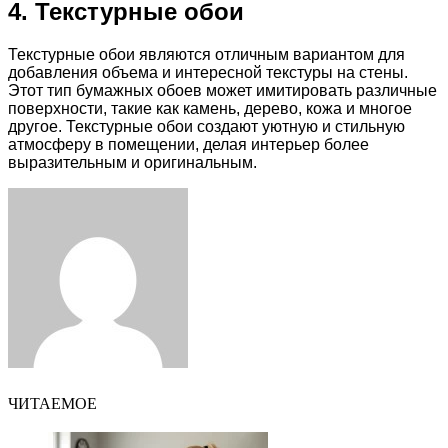
4. Текстурные обои
Текстурные обои являются отличным вариантом для
добавления объема и интересной текстуры на стены.
Этот тип бумажных обоев может имитировать различные
поверхности, такие как камень, дерево, кожа и многое
другое. Текстурные обои создают уютную и стильную
атмосферу в помещении, делая интерьер более
выразительным и оригинальным.
Facebook
Twitter
LinkedIn
Tumblr
Pinterest
Reddit
VKontakte
Odnoklassniki
Skype
WhatsApp
Telegram
Viber
Share
Print
via
Email
ЧИТАЕМОЕ