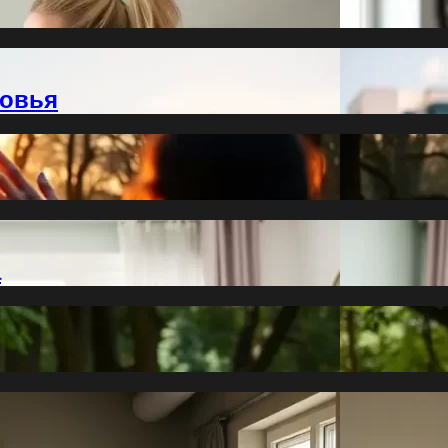
ровья
а