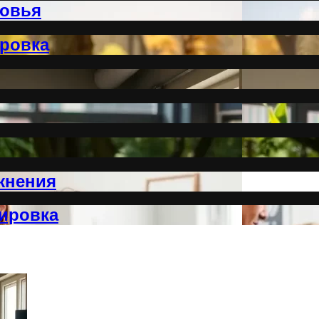
ровья
ировка
жнения
ировка