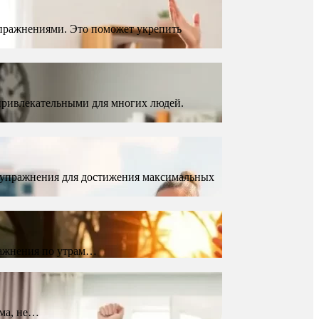
пражнениями. Это поможет укрепить
привлекательными для многих людей.
 упражнения для достижения максимальных
пражнения по утрам…
ома, не…