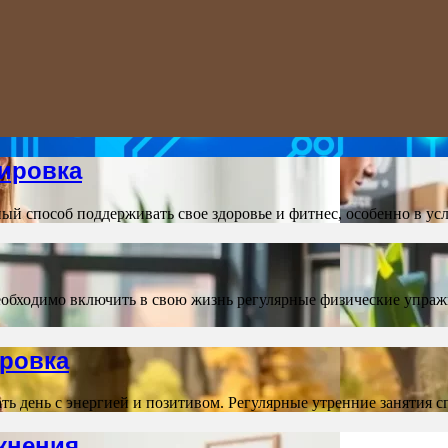
ировка
 способ поддерживать свое здоровье и фитнес, особенно в ус
еобходимо включить в свою жизнь регулярные физические упраж
ировка
ать день с энергией и позитивом. Регулярные утренние занятия 
жнения