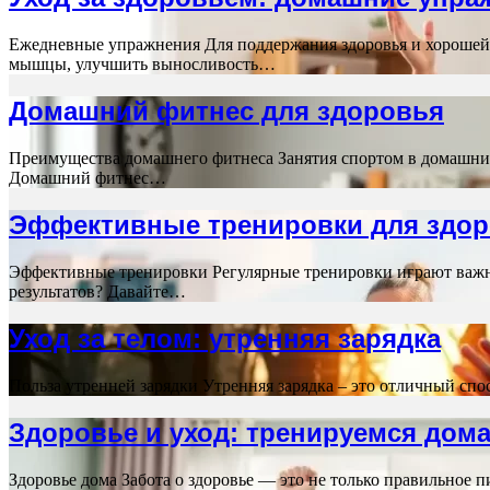
Ежедневные упражнения Для поддержания здоровья и хорошей
мышцы, улучшить выносливость…
Домашний фитнес для здоровья
Преимущества домашнего фитнеса Занятия спортом в домашни
Домашний фитнес…
Эффективные тренировки для здо
Эффективные тренировки Регулярные тренировки играют важн
результатов? Давайте…
Уход за телом: утренняя зарядка
Польза утренней зарядки Утренняя зарядка – это отличный сп
Здоровье и уход: тренируемся дом
Здоровье дома Забота о здоровье — это не только правильное 