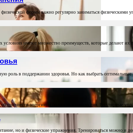
 физической формы важно регулярно заниматься физическими у
х условиях имеют множество преимуществ, которые делают их 
ровья
ую роль в поддержании здоровья. Но как выбрать оптимальные
особ привнести энергию и бодрость в начало дня. Регулярные у
а
питание, но и физические упражнения. Тренироваться можно и д